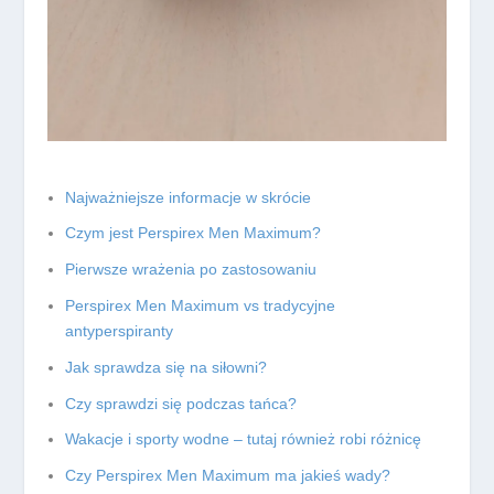
Najważniejsze informacje w skrócie
Czym jest Perspirex Men Maximum?
Pierwsze wrażenia po zastosowaniu
Perspirex Men Maximum vs tradycyjne
antyperspiranty
Jak sprawdza się na siłowni?
Czy sprawdzi się podczas tańca?
Wakacje i sporty wodne – tutaj również robi różnicę
Czy Perspirex Men Maximum ma jakieś wady?