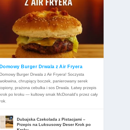
Domowy Burger Drwala z Air Fryera
Domowy Burger Drwala z Air Fryera! Soczysta
wołowina, chrupiący boczek, panierowany serek
topiony, prażona cebulka i sos Drwala. Łatwy przepis
krok po kroku — kultowy smak McDonald's przez cały
rok.
Dubajska Czekolada z Pistacjami –
Przepis na Luksusowy Deser Krok po
Kroku