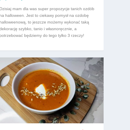
Dzisiaj mam dla was super propozycje tanich ozdób
na halloween. Jest to ciekawy pomysł na ozdobę
halloweenową, to jeszcze możemy wykonać taką
dekorację szybko, tanio i własnoręcznie, a
potrzebować będziemy do tego tylko 3 rzeczy!