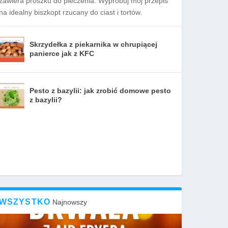
zawiera proszku do pieczenia. Wypróbuj mój przepis
na idealny biszkopt rzucany do ciast i tortów.
Skrzydełka z piekarnika w chrupiącej
panierce jak z KFC
Pesto z bazylii: jak zrobić domowe pesto
z bazylii?
WSZYSTKO
Najnowszy