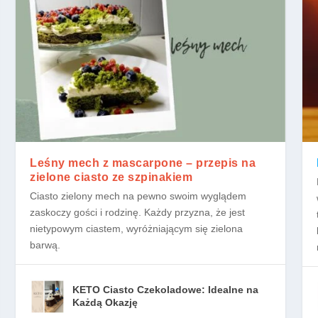
Leśny mech z mascarpone – przepis na
zielone ciasto ze szpinakiem
Ciasto zielony mech na pewno swoim wyglądem
zaskoczy gości i rodzinę. Każdy przyzna, że jest
nietypowym ciastem, wyróżniającym się zielona
barwą.
KETO Ciasto Czekoladowe: Idealne na
Każdą Okazję