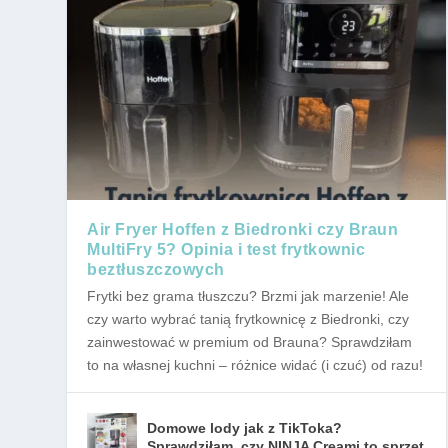
Air Fryer Hoffen z Biedronki czy Braun
MultiFry 5? Opinia i test frytkownic
beztłuszczowych
Frytki bez grama tłuszczu? Brzmi jak marzenie! Ale
czy warto wybrać tanią frytkownicę z Biedronki, czy
zainwestować w premium od Brauna? Sprawdziłam
to na własnej kuchni – różnice widać (i czuć) od razu!
Domowe lody jak z TikToka?
Sprawdziłam, czy NINJA Creami to sprzęt