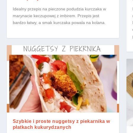
Idealny przepis na pieczone podudzia kurczaka w
marynacie keczupowej z imbirem. Przepis jest
bardzo łatwy, a smak kurczaka powala na kolana.
Szybkie i proste nuggetsy z piekarnika w
płatkach kukurydzanych