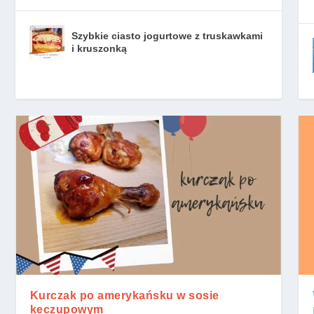
Szybkie ciasto jogurtowe z truskawkami
i kruszonką
Kurczak po amerykańsku w sosie
keczupowym