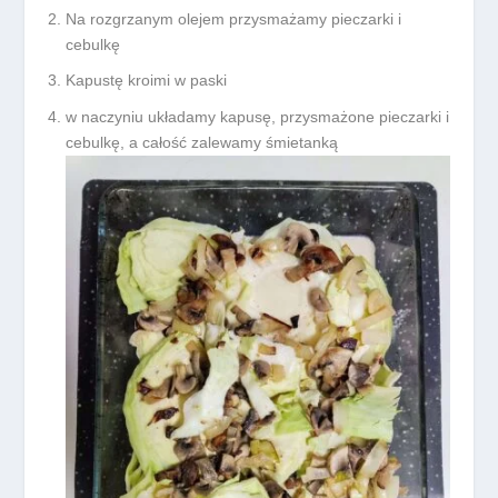
Na rozgrzanym olejem przysmażamy pieczarki i
cebulkę
Kapustę kroimi w paski
w naczyniu układamy kapusę, przysmażone pieczarki i
cebulkę, a całość zalewamy śmietanką